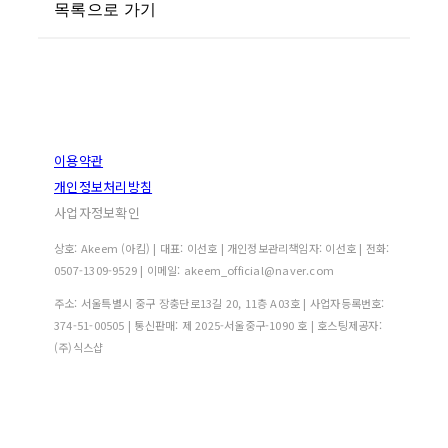
목록으로 가기
이용약관
개인정보처리방침
사업자정보확인
상호: Akeem (아킴) | 대표: 이선호 | 개인정보관리책임자: 이선호 | 전화:
0507-1309-9529 | 이메일: akeem_official@naver.com
주소: 서울특별시 중구 장충단로13길 20, 11층 A03호 | 사업자등록번호:
374-51-00505
| 통신판매:
제 2025-서울중구-1090 호
| 호스팅제공자:
(주)식스샵