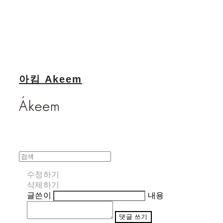
아킴 Akeem
수정하기
삭제하기
글쓴이
내용
댓글 쓰기