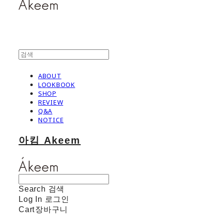
ABOUT
LOOKBOOK
SHOP
REVIEW
Q&A
NOTICE
아킴 Akeem
Search
검색
Log In
로그인
Cart
장바구니