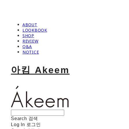
ABOUT
LOOKBOOK
SHOP
REVIEW
Q&A
NOTICE
아킴 Akeem
Search
검색
Log In
로그인