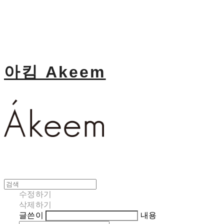
아킴 Akeem
수정하기
삭제하기
글쓴이
내용