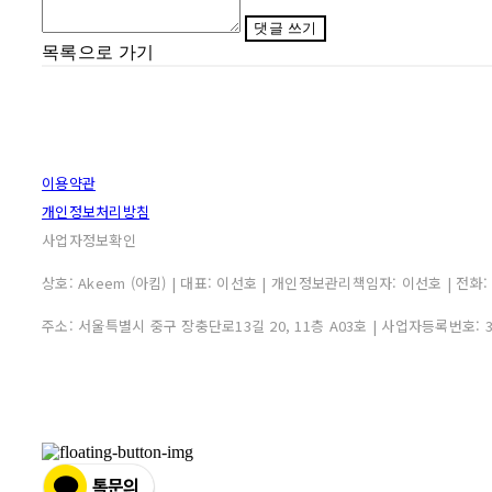
댓글 쓰기
목록으로 가기
이용약관
개인정보처리방침
사업자정보확인
상호: Akeem (아킴) | 대표: 이선호 | 개인정보관리책임자: 이선호 | 전화: 0507
주소: 서울특별시 중구 장충단로13길 20, 11층 A03호 | 사업자등록번호: