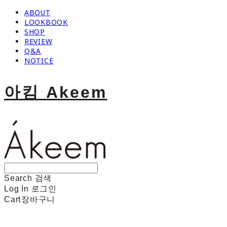
ABOUT
LOOKBOOK
SHOP
REVIEW
Q&A
NOTICE
아킴 Akeem
Search
검색
Log In
로그인
Cart
장바구니