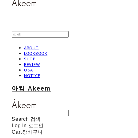
ABOUT
LOOKBOOK
SHOP
REVIEW
Q&A
NOTICE
아킴 Akeem
Search
검색
Log In
로그인
Cart
장바구니