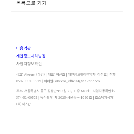
목록으로 가기
이용약관
개인정보처리방침
사업자정보확인
상호: Akeem (아킴) | 대표: 이선호 | 개인정보관리책임자: 이선호 | 전화:
0507-1309-9529 | 이메일: akeem_official@naver.com
주소: 서울특별시 중구 장충단로13길 20, 11층 A03호 | 사업자등록번호:
374-51-00505
| 통신판매:
제 2025-서울중구-1090 호
| 호스팅제공자:
(주)식스샵