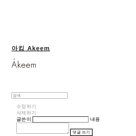
아킴 Akeem
수정하기
삭제하기
글쓴이
내용
댓글 쓰기