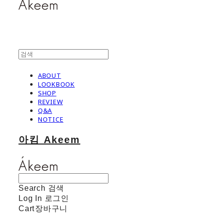
ABOUT
LOOKBOOK
SHOP
REVIEW
Q&A
NOTICE
아킴 Akeem
Search
검색
Log In
로그인
Cart
장바구니