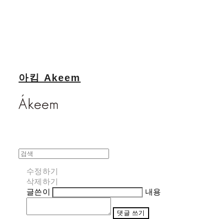
아킴 Akeem
수정하기
삭제하기
글쓴이
내용
댓글 쓰기