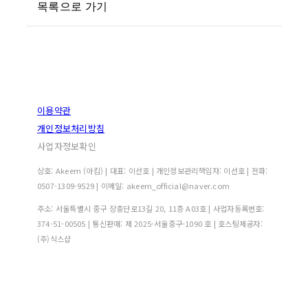
목록으로 가기
이용약관
개인정보처리방침
사업자정보확인
상호: Akeem (아킴) | 대표: 이선호 | 개인정보관리책임자: 이선호 | 전화:
0507-1309-9529 | 이메일: akeem_official@naver.com
주소: 서울특별시 중구 장충단로13길 20, 11층 A03호 | 사업자등록번호:
374-51-00505
| 통신판매:
제 2025-서울중구-1090 호
| 호스팅제공자:
(주)식스샵