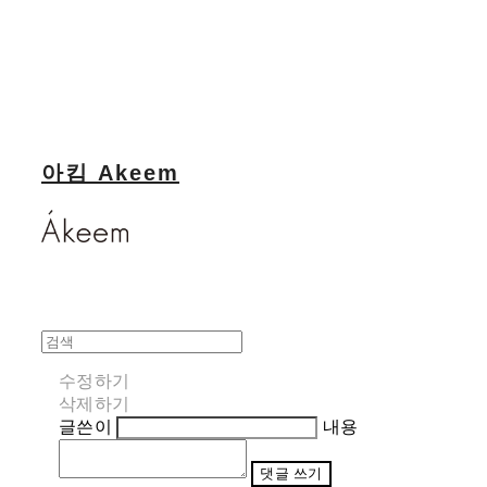
아킴 Akeem
수정하기
삭제하기
글쓴이
내용
댓글 쓰기