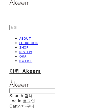
ABOUT
LOOKBOOK
SHOP
REVIEW
Q&A
NOTICE
아킴 Akeem
Search
검색
Log In
로그인
Cart
장바구니