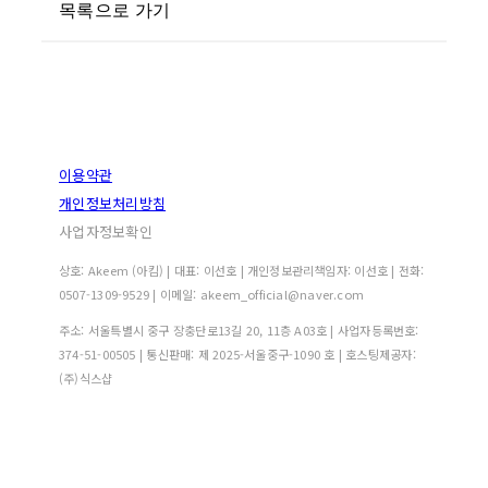
목록으로 가기
이용약관
개인정보처리방침
사업자정보확인
상호: Akeem (아킴) | 대표: 이선호 | 개인정보관리책임자: 이선호 | 전화:
0507-1309-9529 | 이메일: akeem_official@naver.com
주소: 서울특별시 중구 장충단로13길 20, 11층 A03호 | 사업자등록번호:
374-51-00505
| 통신판매:
제 2025-서울중구-1090 호
| 호스팅제공자:
(주)식스샵