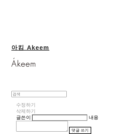
아킴 Akeem
수정하기
삭제하기
글쓴이
내용
댓글 쓰기