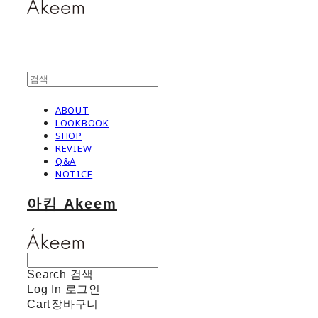
ABOUT
LOOKBOOK
SHOP
REVIEW
Q&A
NOTICE
아킴 Akeem
Search
검색
Log In
로그인
Cart
장바구니