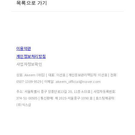
목록으로 가기
이용약관
개인정보처리방침
사업자정보확인
상호: Akeem (아킴) | 대표: 이선호 | 개인정보관리책임자: 이선호 | 전화:
0507-1309-9529 | 이메일: akeem_official@naver.com
주소: 서울특별시 중구 장충단로13길 20, 11층 A03호 | 사업자등록번호:
374-51-00505
| 통신판매:
제 2025-서울중구-1090 호
| 호스팅제공자:
(주)식스샵