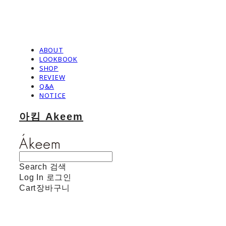
ABOUT
LOOKBOOK
SHOP
REVIEW
Q&A
NOTICE
아킴 Akeem
Search
검색
Log In
로그인
Cart
장바구니