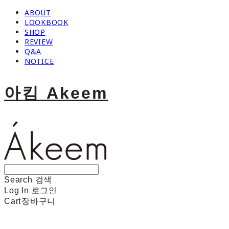
ABOUT
LOOKBOOK
SHOP
REVIEW
Q&A
NOTICE
아킴 Akeem
Search
검색
Log In
로그인
Cart
장바구니