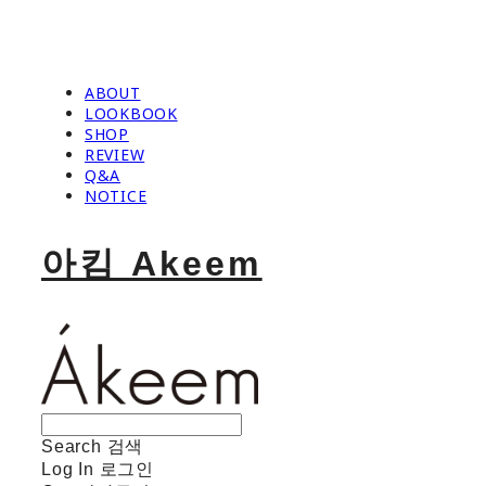
ABOUT
LOOKBOOK
SHOP
REVIEW
Q&A
NOTICE
아킴 Akeem
Search
검색
Log In
로그인