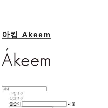
아킴 Akeem
수정하기
삭제하기
글쓴이
내용