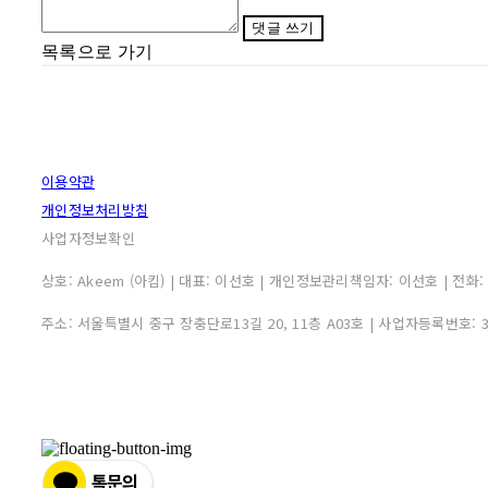
댓글 쓰기
목록으로 가기
이용약관
개인정보처리방침
사업자정보확인
상호: Akeem (아킴) | 대표: 이선호 | 개인정보관리책임자: 이선호 | 전화: 0507
주소: 서울특별시 중구 장충단로13길 20, 11층 A03호 | 사업자등록번호: