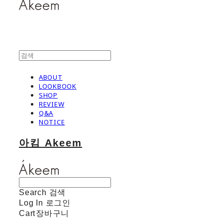
ABOUT
LOOKBOOK
SHOP
REVIEW
Q&A
NOTICE
아킴 Akeem
Search
검색
Log In
로그인
Cart
장바구니