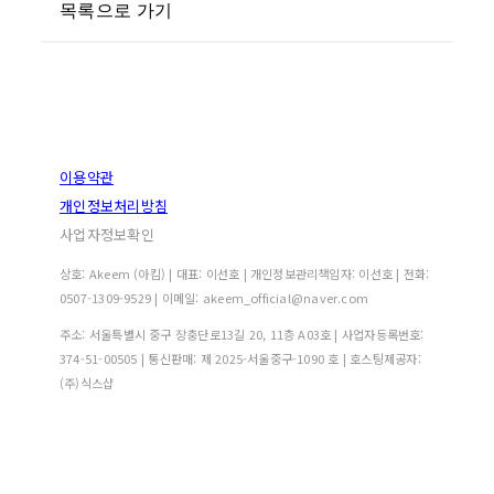
목록으로 가기
이용약관
개인정보처리방침
사업자정보확인
상호: Akeem (아킴) | 대표: 이선호 | 개인정보관리책임자: 이선호 | 전화:
0507-1309-9529 | 이메일: akeem_official@naver.com
주소: 서울특별시 중구 장충단로13길 20, 11층 A03호 | 사업자등록번호:
374-51-00505
| 통신판매:
제 2025-서울중구-1090 호
| 호스팅제공자:
(주)식스샵