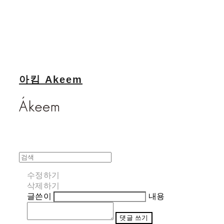
아킴 Akeem
수정하기
삭제하기
글쓴이
내용
댓글 쓰기