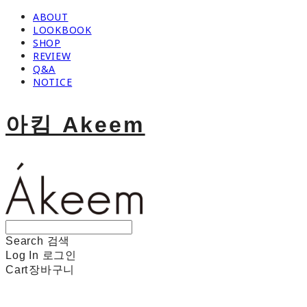
ABOUT
LOOKBOOK
SHOP
REVIEW
Q&A
NOTICE
아킴 Akeem
Search
검색
Log In
로그인
Cart
장바구니