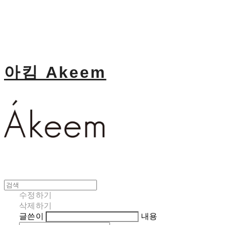
아킴 Akeem
수정하기
삭제하기
글쓴이
내용