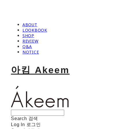
ABOUT
LOOKBOOK
SHOP
REVIEW
Q&A
NOTICE
아킴 Akeem
Search
검색
Log In
로그인