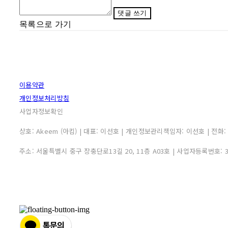
댓글 쓰기
목록으로 가기
이용약관
개인정보처리방침
사업자정보확인
상호: Akeem (아킴) | 대표: 이선호 | 개인정보관리책임자: 이선호 | 전화: 0507
주소: 서울특별시 중구 장충단로13길 20, 11층 A03호 | 사업자등록번호: