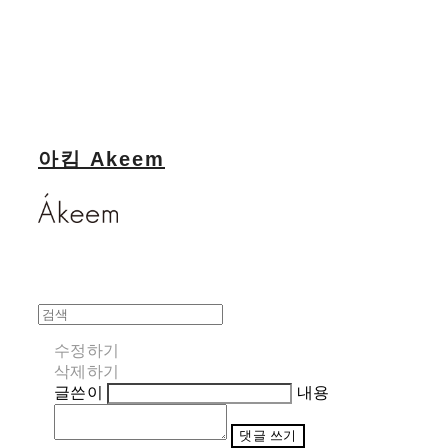
아킴 Akeem
수정하기
삭제하기
글쓴이
내용
댓글 쓰기