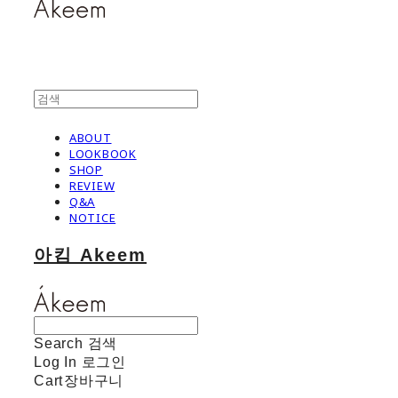
ABOUT
LOOKBOOK
SHOP
REVIEW
Q&A
NOTICE
아킴 Akeem
Search
검색
Log In
로그인
Cart
장바구니