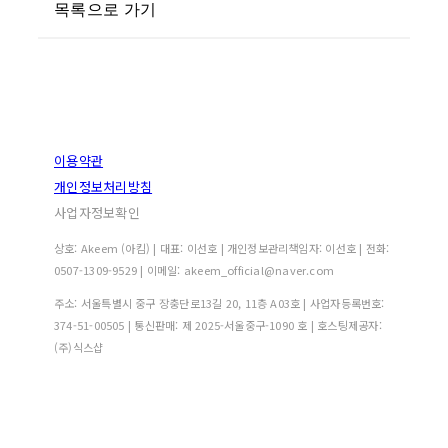
목록으로 가기
이용약관
개인정보처리방침
사업자정보확인
상호: Akeem (아킴) | 대표: 이선호 | 개인정보관리책임자: 이선호 | 전화:
0507-1309-9529 | 이메일: akeem_official@naver.com
주소: 서울특별시 중구 장충단로13길 20, 11층 A03호 | 사업자등록번호:
374-51-00505
| 통신판매:
제 2025-서울중구-1090 호
| 호스팅제공자:
(주)식스샵