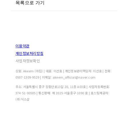
목록으로 가기
이용약관
개인정보처리방침
사업자정보확인
상호: Akeem (아킴) | 대표: 이선호 | 개인정보관리책임자: 이선호 | 전화:
0507-1309-9529 | 이메일: akeem_official@naver.com
주소: 서울특별시 중구 장충단로13길 20, 11층 A03호 | 사업자등록번호:
374-51-00505
| 통신판매:
제 2025-서울중구-1090 호
| 호스팅제공자:
(주)식스샵