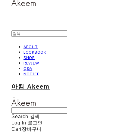
ABOUT
LOOKBOOK
SHOP
REVIEW
Q&A
NOTICE
아킴 Akeem
Search
검색
Log In
로그인
Cart
장바구니