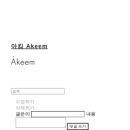
아킴 Akeem
수정하기
삭제하기
글쓴이
내용
댓글 쓰기