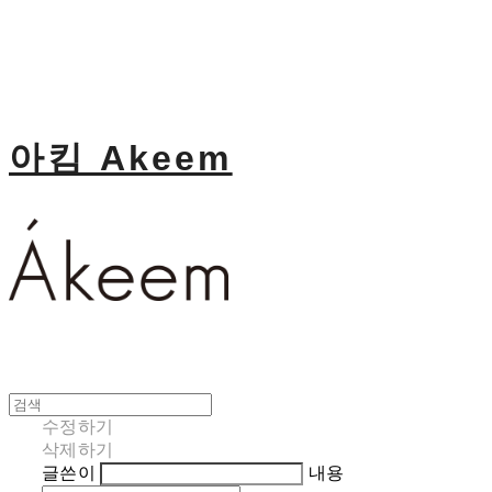
아킴 Akeem
수정하기
삭제하기
글쓴이
내용