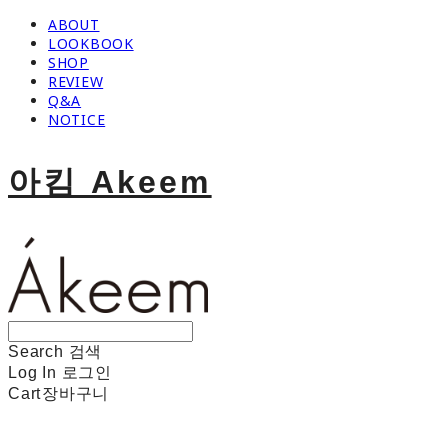
ABOUT
LOOKBOOK
SHOP
REVIEW
Q&A
NOTICE
아킴 Akeem
Search
검색
Log In
로그인
Cart
장바구니