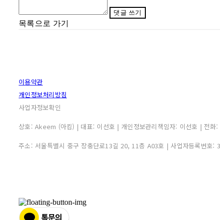
댓글 쓰기
목록으로 가기
이용약관
개인정보처리방침
사업자정보확인
상호: Akeem (아킴) | 대표: 이선호 | 개인정보관리책임자: 이선호 | 전화: 0507
주소: 서울특별시 중구 장충단로13길 20, 11층 A03호 | 사업자등록번호: