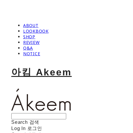
ABOUT
LOOKBOOK
SHOP
REVIEW
Q&A
NOTICE
아킴 Akeem
Search
검색
Log In
로그인