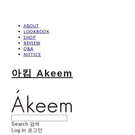
ABOUT
LOOKBOOK
SHOP
REVIEW
Q&A
NOTICE
아킴 Akeem
Search
검색
Log In
로그인