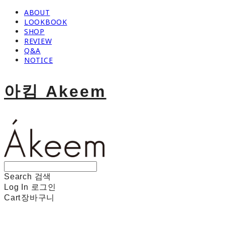
ABOUT
LOOKBOOK
SHOP
REVIEW
Q&A
NOTICE
아킴 Akeem
Search
검색
Log In
로그인
Cart
장바구니