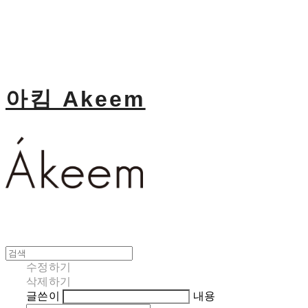
아킴 Akeem
수정하기
삭제하기
글쓴이
내용