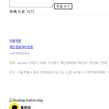
댓글 쓰기
목록으로 가기
이용약관
개인정보처리방침
사업자정보확인
상호: Akeem (아킴) | 대표: 이선호 | 개인정보관리책임자: 이선호 | 전화: 0507
주소: 서울특별시 중구 장충단로13길 20, 11층 A03호 | 사업자등록번호: