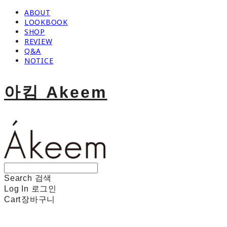
ABOUT
LOOKBOOK
SHOP
REVIEW
Q&A
NOTICE
아킴 Akeem
Search
검색
Log In
로그인
Cart
장바구니