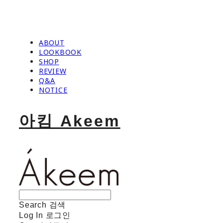
ABOUT
LOOKBOOK
SHOP
REVIEW
Q&A
NOTICE
아킴 Akeem
Search
검색
Log In
로그인