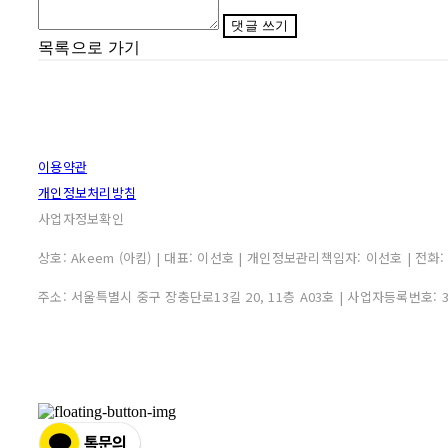
댓글 쓰기
목록으로 가기
이용약관
개인정보처리방침
사업자정보확인
상호: Akeem (아킴) | 대표: 이선호 | 개인정보관리책임자: 이선호 | 전화: 0507
주소: 서울특별시 중구 장충단로13길 20, 11층 A03호 | 사업자등록번호: