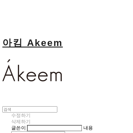
아킴 Akeem
수정하기
삭제하기
글쓴이
내용