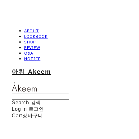
ABOUT
LOOKBOOK
SHOP
REVIEW
Q&A
NOTICE
아킴 Akeem
Search
검색
Log In
로그인
Cart
장바구니