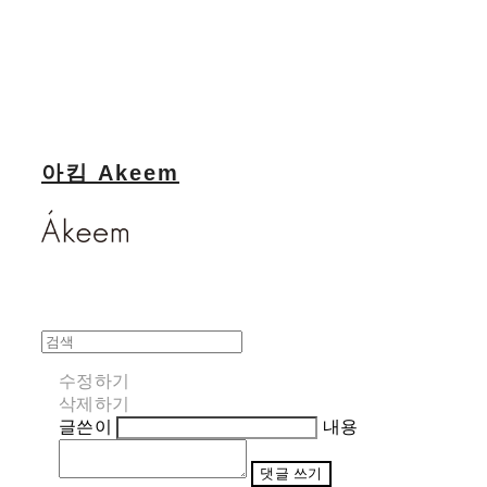
아킴 Akeem
수정하기
삭제하기
글쓴이
내용
댓글 쓰기