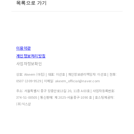
목록으로 가기
이용약관
개인정보처리방침
사업자정보확인
상호: Akeem (아킴) | 대표: 이선호 | 개인정보관리책임자: 이선호 | 전화:
0507-1309-9529 | 이메일: akeem_official@naver.com
주소: 서울특별시 중구 장충단로13길 20, 11층 A03호 | 사업자등록번호:
374-51-00505
| 통신판매:
제 2025-서울중구-1090 호
| 호스팅제공자:
(주)식스샵