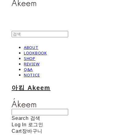
ABOUT
LOOKBOOK
SHOP
REVIEW
Q&A
NOTICE
아킴 Akeem
Search
검색
Log In
로그인
Cart
장바구니