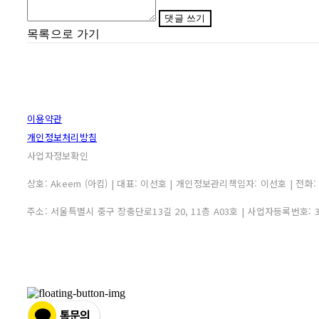
댓글 쓰기
목록으로 가기
이용약관
개인정보처리방침
사업자정보확인
상호: Akeem (아킴) | 대표: 이선호 | 개인정보관리책임자: 이선호 | 전화: 0507
주소: 서울특별시 중구 장충단로13길 20, 11층 A03호 | 사업자등록번호: