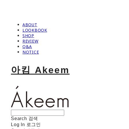
ABOUT
LOOKBOOK
SHOP
REVIEW
Q&A
NOTICE
아킴 Akeem
Search
검색
Log In
로그인