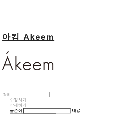
아킴 Akeem
수정하기
삭제하기
글쓴이
내용