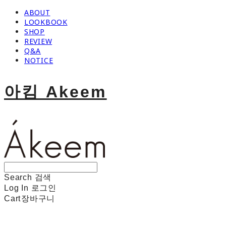
ABOUT
LOOKBOOK
SHOP
REVIEW
Q&A
NOTICE
아킴 Akeem
Search
검색
Log In
로그인
Cart
장바구니