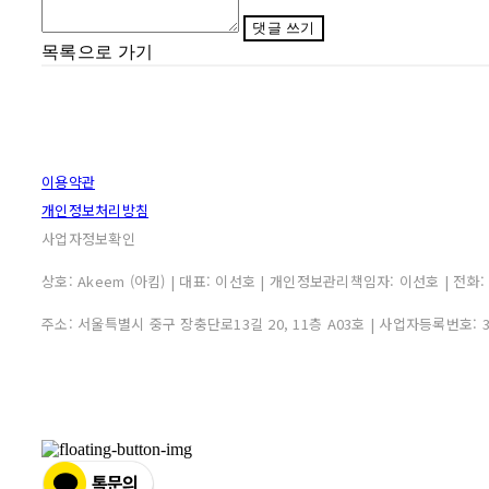
댓글 쓰기
목록으로 가기
이용약관
개인정보처리방침
사업자정보확인
상호: Akeem (아킴) | 대표: 이선호 | 개인정보관리책임자: 이선호 | 전화: 0507
주소: 서울특별시 중구 장충단로13길 20, 11층 A03호 | 사업자등록번호: