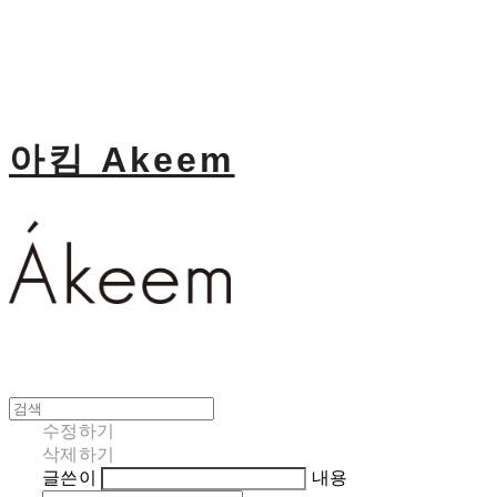
아킴 Akeem
수정하기
삭제하기
글쓴이
내용