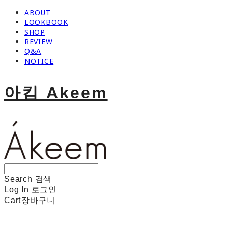
ABOUT
LOOKBOOK
SHOP
REVIEW
Q&A
NOTICE
아킴 Akeem
Search
검색
Log In
로그인
Cart
장바구니