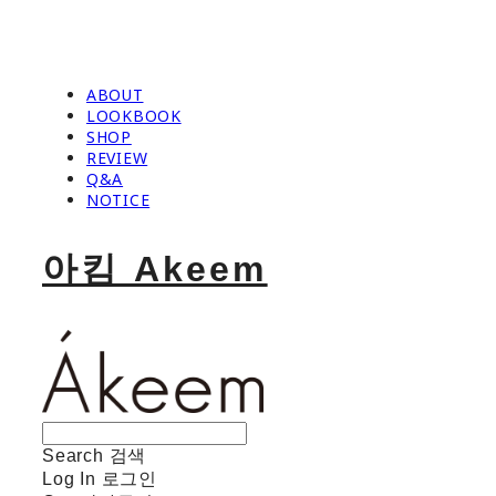
ABOUT
LOOKBOOK
SHOP
REVIEW
Q&A
NOTICE
아킴 Akeem
Search
검색
Log In
로그인