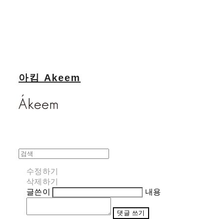
아킴 Akeem
수정하기
삭제하기
글쓴이
내용
댓글 쓰기