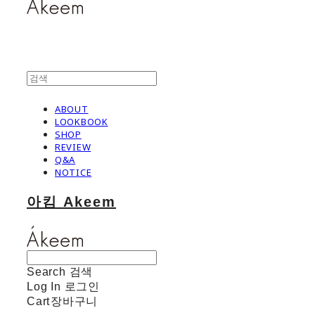
ABOUT
LOOKBOOK
SHOP
REVIEW
Q&A
NOTICE
아킴 Akeem
Search
검색
Log In
로그인
Cart
장바구니