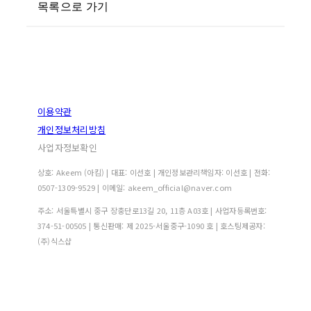
목록으로 가기
이용약관
개인정보처리방침
사업자정보확인
상호: Akeem (아킴) | 대표: 이선호 | 개인정보관리책임자: 이선호 | 전화:
0507-1309-9529 | 이메일: akeem_official@naver.com
주소: 서울특별시 중구 장충단로13길 20, 11층 A03호 | 사업자등록번호:
374-51-00505
| 통신판매:
제 2025-서울중구-1090 호
| 호스팅제공자:
(주)식스샵