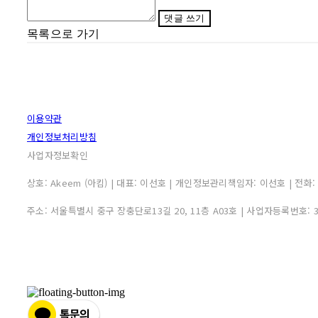
댓글 쓰기
목록으로 가기
이용약관
개인정보처리방침
사업자정보확인
상호: Akeem (아킴) | 대표: 이선호 | 개인정보관리책임자: 이선호 | 전화: 0507
주소: 서울특별시 중구 장충단로13길 20, 11층 A03호 | 사업자등록번호: