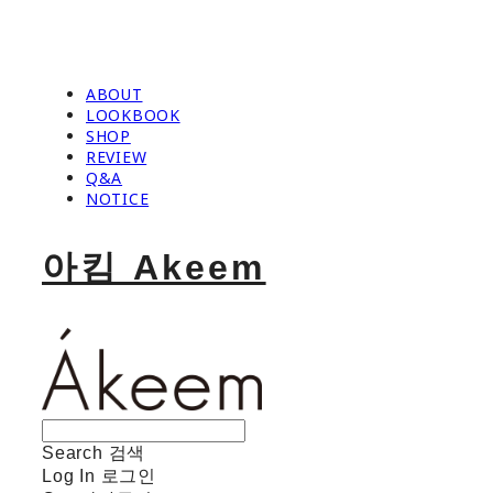
ABOUT
LOOKBOOK
SHOP
REVIEW
Q&A
NOTICE
아킴 Akeem
Search
검색
Log In
로그인