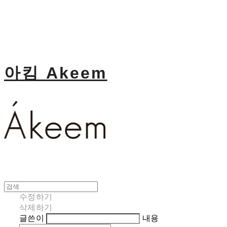
아킴 Akeem
수정하기
삭제하기
글쓴이
내용