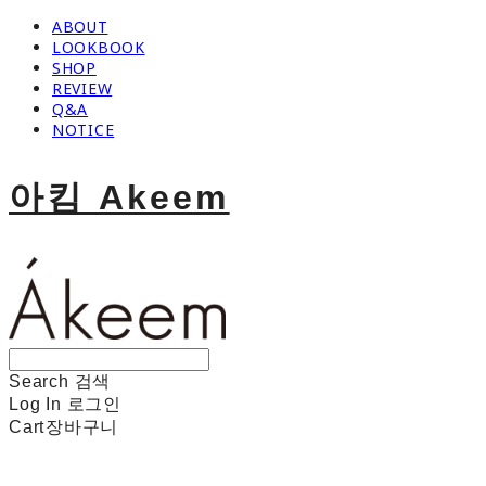
ABOUT
LOOKBOOK
SHOP
REVIEW
Q&A
NOTICE
아킴 Akeem
Search
검색
Log In
로그인
Cart
장바구니