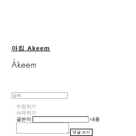
아킴 Akeem
수정하기
삭제하기
글쓴이
내용
댓글 쓰기