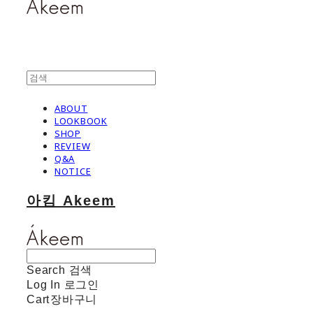
ABOUT
LOOKBOOK
SHOP
REVIEW
Q&A
NOTICE
아킴 Akeem
Search
검색
Log In
로그인
Cart
장바구니