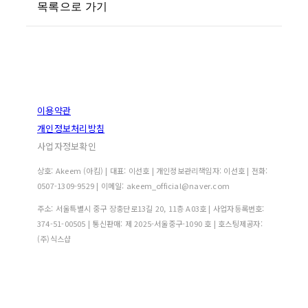
목록으로 가기
이용약관
개인정보처리방침
사업자정보확인
상호: Akeem (아킴) | 대표: 이선호 | 개인정보관리책임자: 이선호 | 전화:
0507-1309-9529 | 이메일: akeem_official@naver.com
주소: 서울특별시 중구 장충단로13길 20, 11층 A03호 | 사업자등록번호:
374-51-00505
| 통신판매:
제 2025-서울중구-1090 호
| 호스팅제공자:
(주)식스샵