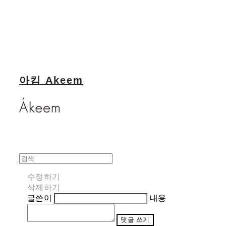
아킴 Akeem
수정하기
삭제하기
글쓴이
내용
댓글 쓰기