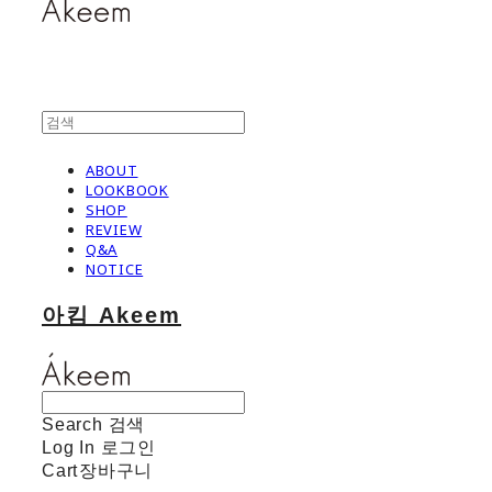
ABOUT
LOOKBOOK
SHOP
REVIEW
Q&A
NOTICE
아킴 Akeem
Search
검색
Log In
로그인
Cart
장바구니