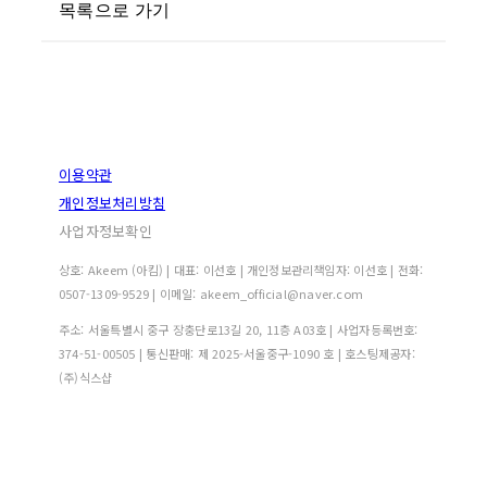
목록으로 가기
이용약관
개인정보처리방침
사업자정보확인
상호: Akeem (아킴) | 대표: 이선호 | 개인정보관리책임자: 이선호 | 전화:
0507-1309-9529 | 이메일: akeem_official@naver.com
주소: 서울특별시 중구 장충단로13길 20, 11층 A03호 | 사업자등록번호:
374-51-00505
| 통신판매:
제 2025-서울중구-1090 호
| 호스팅제공자:
(주)식스샵