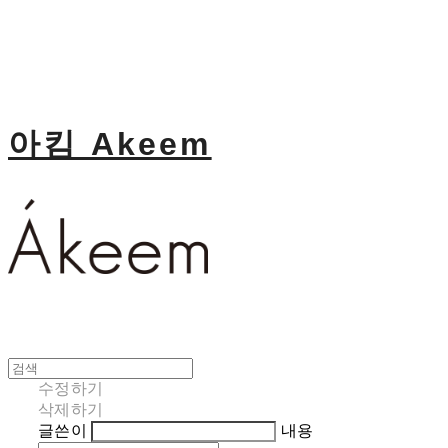
아킴 Akeem
수정하기
삭제하기
글쓴이
내용