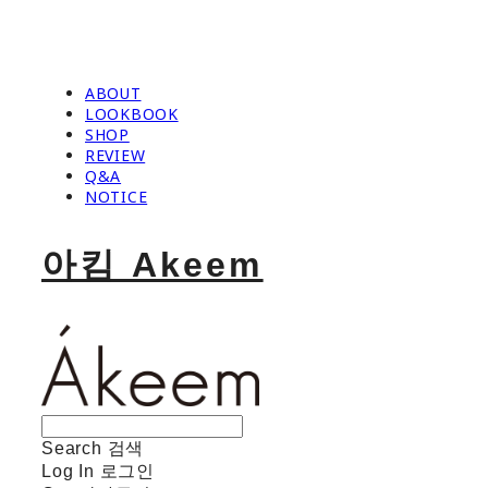
ABOUT
LOOKBOOK
SHOP
REVIEW
Q&A
NOTICE
아킴 Akeem
Search
검색
Log In
로그인