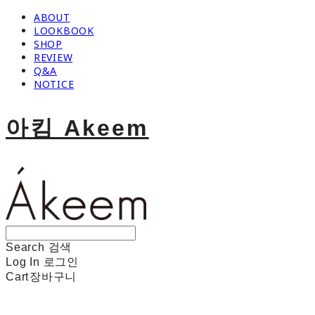
ABOUT
LOOKBOOK
SHOP
REVIEW
Q&A
NOTICE
아킴 Akeem
Search
검색
Log In
로그인
Cart
장바구니