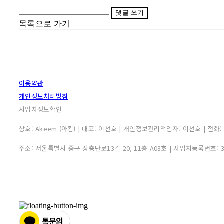
댓글 쓰기
목록으로 가기
이용약관
개인정보처리방침
사업자정보확인
상호: Akeem (아킴) | 대표: 이선호 | 개인정보관리책임자: 이선호 | 전화: 0507
주소: 서울특별시 중구 장충단로13길 20, 11층 A03호 | 사업자등록번호: