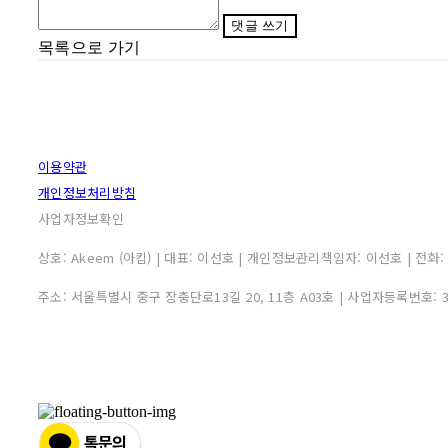
댓글 쓰기
목록으로 가기
이용약관
개인정보처리방침
사업자정보확인
상호: Akeem (아킴) | 대표: 이선호 | 개인정보관리책임자: 이선호 | 전화: 0507
주소: 서울특별시 중구 장충단로13길 20, 11층 A03호 | 사업자등록번호: