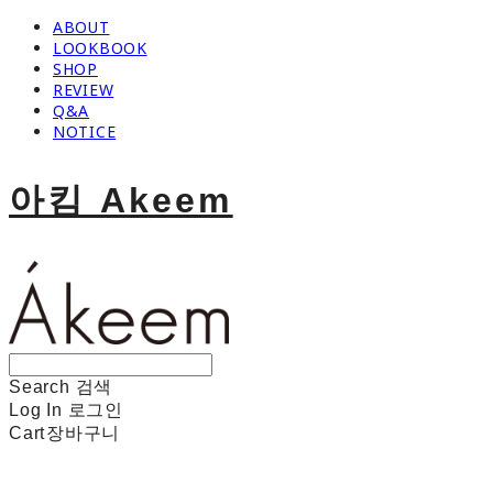
ABOUT
LOOKBOOK
SHOP
REVIEW
Q&A
NOTICE
아킴 Akeem
Search
검색
Log In
로그인
Cart
장바구니