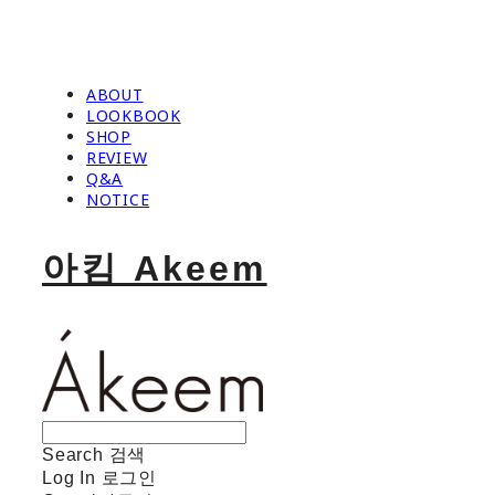
ABOUT
LOOKBOOK
SHOP
REVIEW
Q&A
NOTICE
아킴 Akeem
Search
검색
Log In
로그인