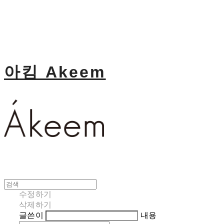
아킴 Akeem
수정하기
삭제하기
글쓴이
내용