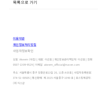
목록으로 가기
이용약관
개인정보처리방침
사업자정보확인
상호: Akeem (아킴) | 대표: 이선호 | 개인정보관리책임자: 이선호 | 전화:
0507-1309-9529 | 이메일: akeem_official@naver.com
주소: 서울특별시 중구 장충단로13길 20, 11층 A03호 | 사업자등록번호:
374-51-00505
| 통신판매:
제 2025-서울중구-1090 호
| 호스팅제공자:
(주)식스샵