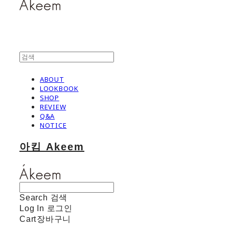
ABOUT
LOOKBOOK
SHOP
REVIEW
Q&A
NOTICE
아킴 Akeem
Search
검색
Log In
로그인
Cart
장바구니