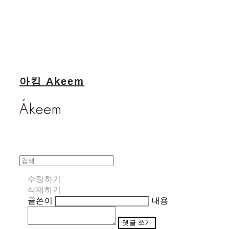
아킴 Akeem
수정하기
삭제하기
글쓴이
내용
댓글 쓰기