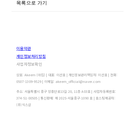
목록으로 가기
이용약관
개인정보처리방침
사업자정보확인
상호: Akeem (아킴) | 대표: 이선호 | 개인정보관리책임자: 이선호 | 전화:
0507-1309-9529 | 이메일: akeem_official@naver.com
주소: 서울특별시 중구 장충단로13길 20, 11층 A03호 | 사업자등록번호:
374-51-00505
| 통신판매:
제 2025-서울중구-1090 호
| 호스팅제공자:
(주)식스샵