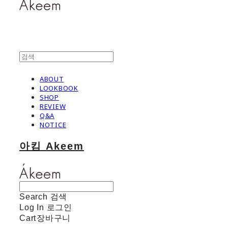
ABOUT
LOOKBOOK
SHOP
REVIEW
Q&A
NOTICE
아킴 Akeem
Search
검색
Log In
로그인
Cart
장바구니