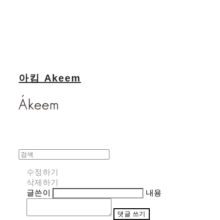
아킴 Akeem
수정하기
삭제하기
글쓴이
내용
댓글 쓰기