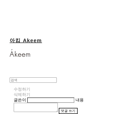
아킴 Akeem
수정하기
삭제하기
글쓴이
내용
댓글 쓰기