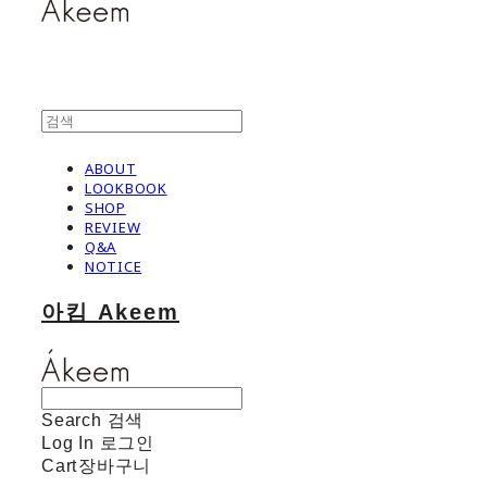
ABOUT
LOOKBOOK
SHOP
REVIEW
Q&A
NOTICE
아킴 Akeem
Search
검색
Log In
로그인
Cart
장바구니