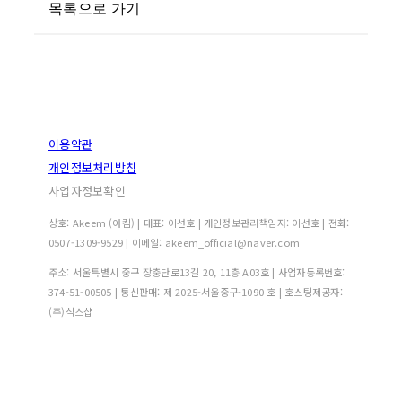
목록으로 가기
이용약관
개인정보처리방침
사업자정보확인
상호: Akeem (아킴) | 대표: 이선호 | 개인정보관리책임자: 이선호 | 전화:
0507-1309-9529 | 이메일: akeem_official@naver.com
주소: 서울특별시 중구 장충단로13길 20, 11층 A03호 | 사업자등록번호:
374-51-00505
| 통신판매:
제 2025-서울중구-1090 호
| 호스팅제공자:
(주)식스샵