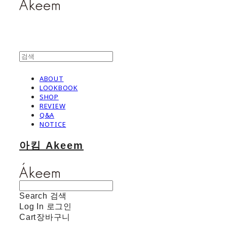
ABOUT
LOOKBOOK
SHOP
REVIEW
Q&A
NOTICE
아킴 Akeem
Search
검색
Log In
로그인
Cart
장바구니