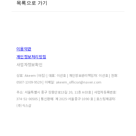
목록으로 가기
이용약관
개인정보처리방침
사업자정보확인
상호: Akeem (아킴) | 대표: 이선호 | 개인정보관리책임자: 이선호 | 전화:
0507-1309-9529 | 이메일: akeem_official@naver.com
주소: 서울특별시 중구 장충단로13길 20, 11층 A03호 | 사업자등록번호:
374-51-00505
| 통신판매:
제 2025-서울중구-1090 호
| 호스팅제공자:
(주)식스샵