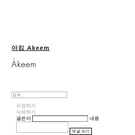
아킴 Akeem
수정하기
삭제하기
글쓴이
내용
댓글 쓰기