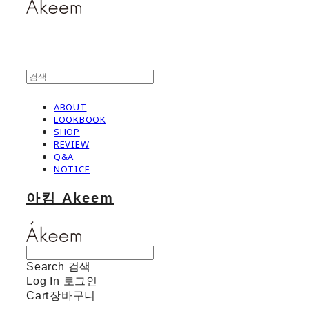
ABOUT
LOOKBOOK
SHOP
REVIEW
Q&A
NOTICE
아킴 Akeem
Search
검색
Log In
로그인
Cart
장바구니