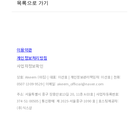
목록으로 가기
이용약관
개인정보처리방침
사업자정보확인
상호: Akeem (아킴) | 대표: 이선호 | 개인정보관리책임자: 이선호 | 전화:
0507-1309-9529 | 이메일: akeem_official@naver.com
주소: 서울특별시 중구 장충단로13길 20, 11층 A03호 | 사업자등록번호:
374-51-00505
| 통신판매:
제 2025-서울중구-1090 호
| 호스팅제공자:
(주)식스샵