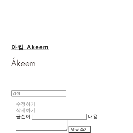
아킴 Akeem
수정하기
삭제하기
글쓴이
내용
댓글 쓰기