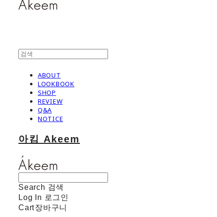
ABOUT
LOOKBOOK
SHOP
REVIEW
Q&A
NOTICE
아킴 Akeem
Search
검색
Log In
로그인
Cart
장바구니