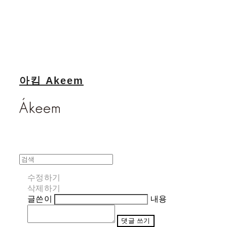
아킴 Akeem
수정하기
삭제하기
글쓴이
내용
댓글 쓰기