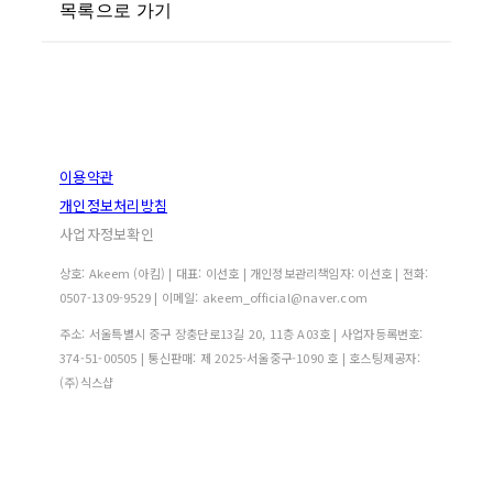
목록으로 가기
이용약관
개인정보처리방침
사업자정보확인
상호: Akeem (아킴) | 대표: 이선호 | 개인정보관리책임자: 이선호 | 전화:
0507-1309-9529 | 이메일: akeem_official@naver.com
주소: 서울특별시 중구 장충단로13길 20, 11층 A03호 | 사업자등록번호:
374-51-00505
| 통신판매:
제 2025-서울중구-1090 호
| 호스팅제공자:
(주)식스샵