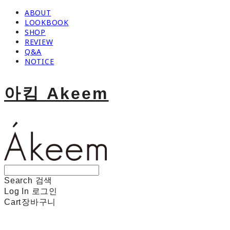
ABOUT
LOOKBOOK
SHOP
REVIEW
Q&A
NOTICE
아킴 Akeem
Search
검색
Log In
로그인
Cart
장바구니