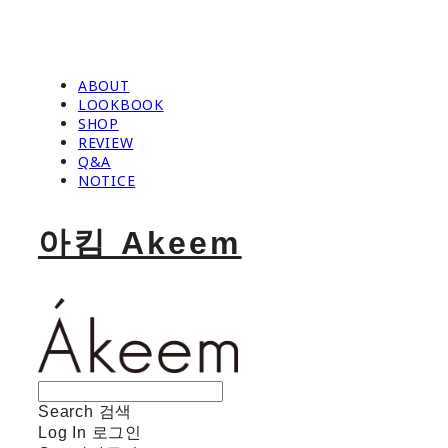
ABOUT
LOOKBOOK
SHOP
REVIEW
Q&A
NOTICE
아킴 Akeem
Search
검색
Log In
로그인