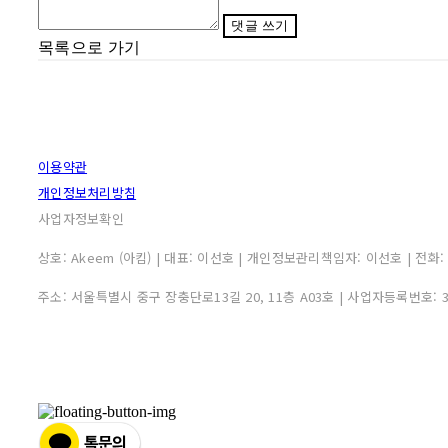
댓글 쓰기
목록으로 가기
이용약관
개인정보처리방침
사업자정보확인
상호: Akeem (아킴) | 대표: 이선호 | 개인정보관리책임자: 이선호 | 전화: 0507
주소: 서울특별시 중구 장충단로13길 20, 11층 A03호 | 사업자등록번호: