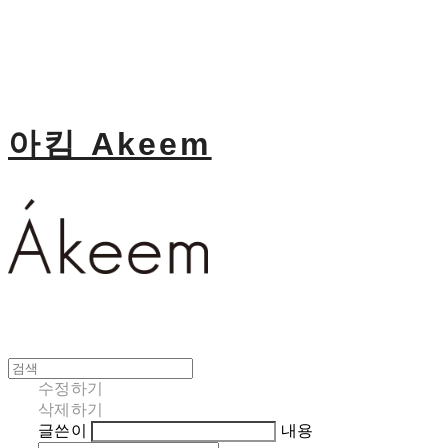
아킴 Akeem
수정하기
삭제하기
글쓴이
내용