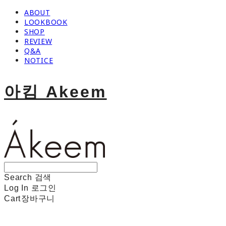
ABOUT
LOOKBOOK
SHOP
REVIEW
Q&A
NOTICE
아킴 Akeem
Search
검색
Log In
로그인
Cart
장바구니