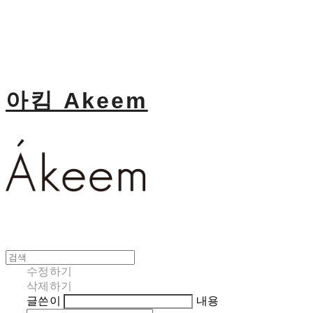
아킴 Akeem
수정하기
삭제하기
글쓴이
내용