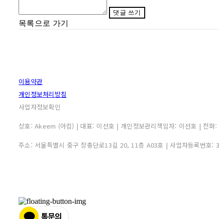
댓글 쓰기
목록으로 가기
이용약관
개인정보처리방침
사업자정보확인
상호: Akeem (아킴) | 대표: 이선호 | 개인정보관리책임자: 이선호 | 전화: 0507
주소: 서울특별시 중구 장충단로13길 20, 11층 A03호 | 사업자등록번호: