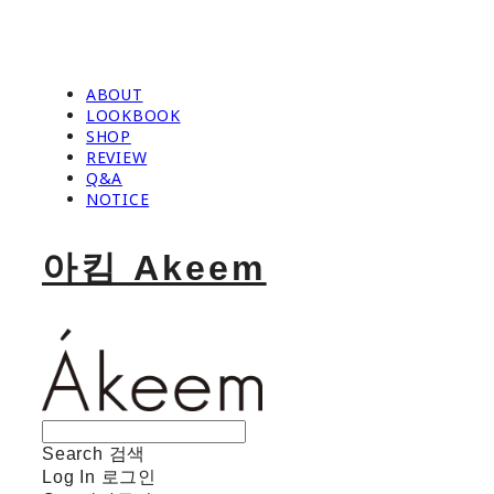
ABOUT
LOOKBOOK
SHOP
REVIEW
Q&A
NOTICE
아킴 Akeem
Search
검색
Log In
로그인