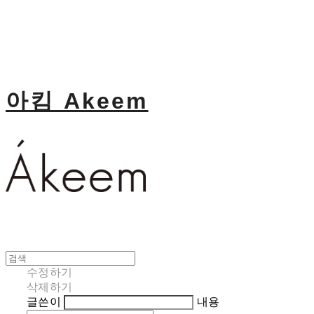
아킴 Akeem
수정하기
삭제하기
글쓴이
내용