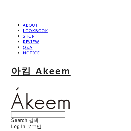
ABOUT
LOOKBOOK
SHOP
REVIEW
Q&A
NOTICE
아킴 Akeem
Search
검색
Log In
로그인