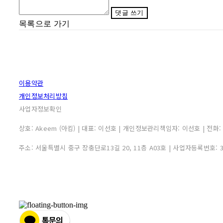
댓글 쓰기
목록으로 가기
이용약관
개인정보처리방침
사업자정보확인
상호: Akeem (아킴) | 대표: 이선호 | 개인정보관리책임자: 이선호 | 전화: 0507
주소: 서울특별시 중구 장충단로13길 20, 11층 A03호 | 사업자등록번호: