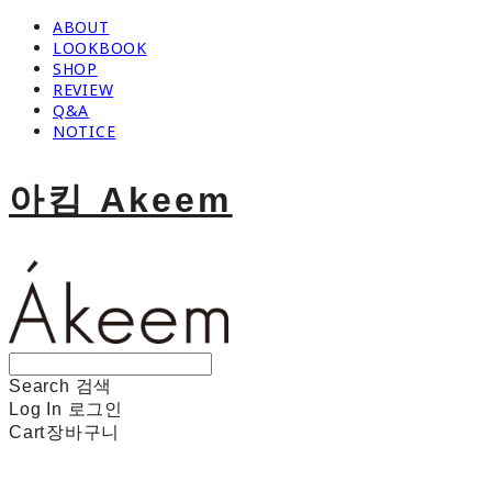
ABOUT
LOOKBOOK
SHOP
REVIEW
Q&A
NOTICE
아킴 Akeem
Search
검색
Log In
로그인
Cart
장바구니