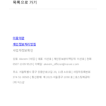
목록으로 가기
이용약관
개인정보처리방침
사업자정보확인
상호: Akeem (아킴) | 대표: 이선호 | 개인정보관리책임자: 이선호 | 전화:
0507-1309-9529 | 이메일: akeem_official@naver.com
주소: 서울특별시 중구 장충단로13길 20, 11층 A03호 | 사업자등록번호:
374-51-00505
| 통신판매:
제 2025-서울중구-1090 호
| 호스팅제공자:
(주)식스샵