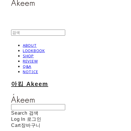
ABOUT
LOOKBOOK
SHOP
REVIEW
Q&A
NOTICE
아킴 Akeem
Search
검색
Log In
로그인
Cart
장바구니