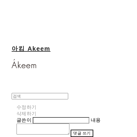
아킴 Akeem
수정하기
삭제하기
글쓴이
내용
댓글 쓰기