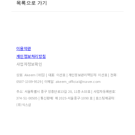
목록으로 가기
이용약관
개인정보처리방침
사업자정보확인
상호: Akeem (아킴) | 대표: 이선호 | 개인정보관리책임자: 이선호 | 전화:
0507-1309-9529 | 이메일: akeem_official@naver.com
주소: 서울특별시 중구 장충단로13길 20, 11층 A03호 | 사업자등록번호:
374-51-00505
| 통신판매:
제 2025-서울중구-1090 호
| 호스팅제공자:
(주)식스샵