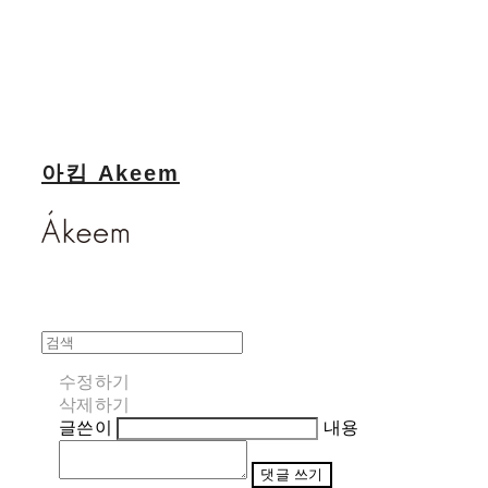
아킴 Akeem
수정하기
삭제하기
글쓴이
내용
댓글 쓰기