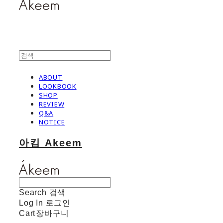
ABOUT
LOOKBOOK
SHOP
REVIEW
Q&A
NOTICE
아킴 Akeem
Search
검색
Log In
로그인
Cart
장바구니