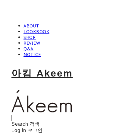
ABOUT
LOOKBOOK
SHOP
REVIEW
Q&A
NOTICE
아킴 Akeem
Search
검색
Log In
로그인