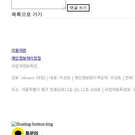
댓글 쓰기
목록으로 가기
이용약관
개인정보처리방침
사업자정보확인
상호: Akeem (아킴) | 대표: 이선호 | 개인정보관리책임자: 이선호 | 전화: 0507
주소: 서울특별시 중구 장충단로13길 20, 11층 A03호 | 사업자등록번호: