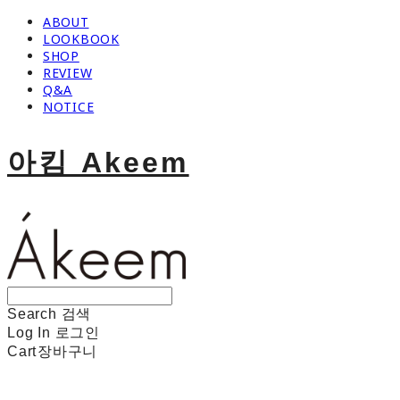
ABOUT
LOOKBOOK
SHOP
REVIEW
Q&A
NOTICE
아킴 Akeem
Search
검색
Log In
로그인
Cart
장바구니