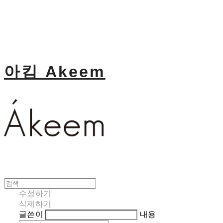
아킴 Akeem
수정하기
삭제하기
글쓴이
내용