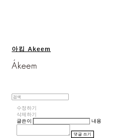
아킴 Akeem
수정하기
삭제하기
글쓴이
내용
댓글 쓰기