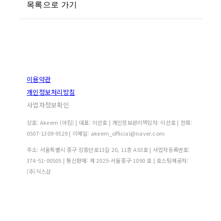
목록으로 가기
이용약관
개인정보처리방침
사업자정보확인
상호: Akeem (아킴) | 대표: 이선호 | 개인정보관리책임자: 이선호 | 전화:
0507-1309-9529 | 이메일: akeem_official@naver.com
주소: 서울특별시 중구 장충단로13길 20, 11층 A03호 | 사업자등록번호:
374-51-00505
| 통신판매:
제 2025-서울중구-1090 호
| 호스팅제공자:
(주)식스샵