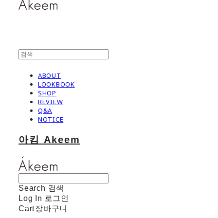
ABOUT
LOOKBOOK
SHOP
REVIEW
Q&A
NOTICE
아킴 Akeem
Search
검색
Log In
로그인
Cart
장바구니