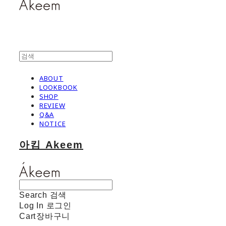
ABOUT
LOOKBOOK
SHOP
REVIEW
Q&A
NOTICE
아킴 Akeem
Search
검색
Log In
로그인
Cart
장바구니