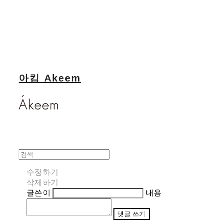
아킴 Akeem
수정하기
삭제하기
글쓴이
내용
댓글 쓰기