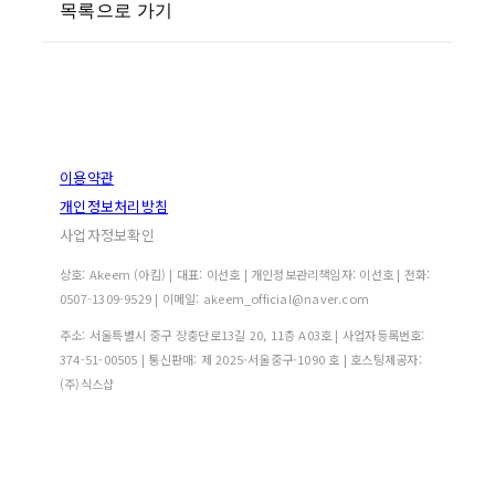
목록으로 가기
이용약관
개인정보처리방침
사업자정보확인
상호: Akeem (아킴) | 대표: 이선호 | 개인정보관리책임자: 이선호 | 전화:
0507-1309-9529 | 이메일: akeem_official@naver.com
주소: 서울특별시 중구 장충단로13길 20, 11층 A03호 | 사업자등록번호:
374-51-00505
| 통신판매:
제 2025-서울중구-1090 호
| 호스팅제공자:
(주)식스샵