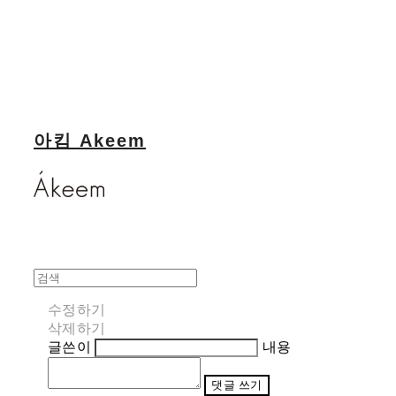
아킴 Akeem
수정하기
삭제하기
글쓴이
내용
댓글 쓰기