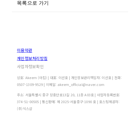
목록으로 가기
이용약관
개인정보처리방침
사업자정보확인
상호: Akeem (아킴) | 대표: 이선호 | 개인정보관리책임자: 이선호 | 전화:
0507-1309-9529 | 이메일: akeem_official@naver.com
주소: 서울특별시 중구 장충단로13길 20, 11층 A03호 | 사업자등록번호:
374-51-00505
| 통신판매:
제 2025-서울중구-1090 호
| 호스팅제공자:
(주)식스샵