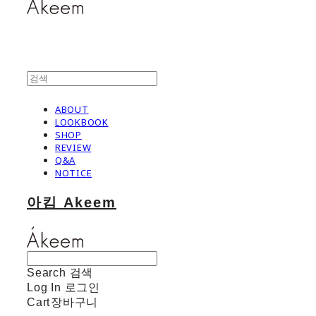
ABOUT
LOOKBOOK
SHOP
REVIEW
Q&A
NOTICE
아킴 Akeem
Search
검색
Log In
로그인
Cart
장바구니