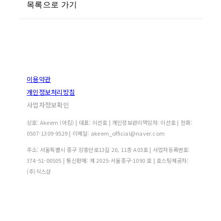
목록으로 가기
이용약관
개인정보처리방침
사업자정보확인
상호: Akeem (아킴) | 대표: 이선호 | 개인정보관리책임자: 이선호 | 전화:
0507-1309-9529 | 이메일: akeem_official@naver.com
주소: 서울특별시 중구 장충단로13길 20, 11층 A03호 | 사업자등록번호:
374-51-00505
| 통신판매:
제 2025-서울중구-1090 호
| 호스팅제공자:
(주)식스샵