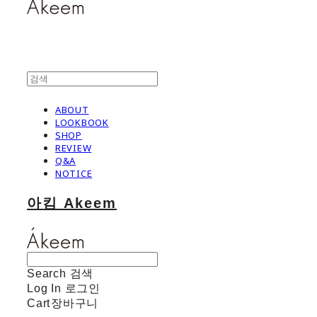
ABOUT
LOOKBOOK
SHOP
REVIEW
Q&A
NOTICE
아킴 Akeem
Search
검색
Log In
로그인
Cart
장바구니