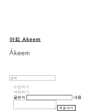
아킴 Akeem
수정하기
삭제하기
글쓴이
내용
댓글 쓰기