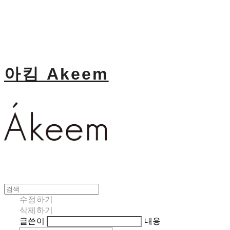
아킴 Akeem
수정하기
삭제하기
글쓴이
내용