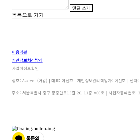
댓글 쓰기
목록으로 가기
이용약관
개인정보처리방침
사업자정보확인
상호: Akeem (아킴) | 대표: 이선호 | 개인정보관리책임자: 이선호 | 전화: 0507
주소: 서울특별시 중구 장충단로13길 20, 11층 A03호 | 사업자등록번호: