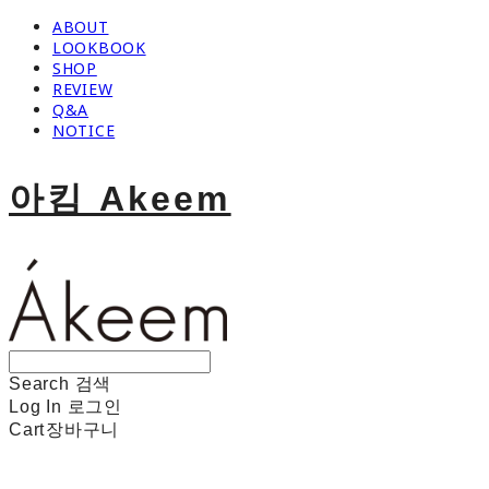
ABOUT
LOOKBOOK
SHOP
REVIEW
Q&A
NOTICE
아킴 Akeem
Search
검색
Log In
로그인
Cart
장바구니