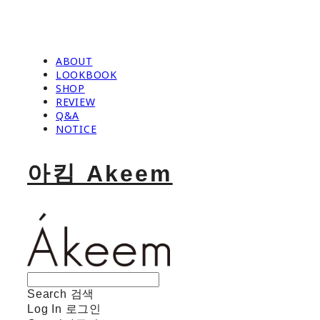
ABOUT
LOOKBOOK
SHOP
REVIEW
Q&A
NOTICE
아킴 Akeem
Search
검색
Log In
로그인