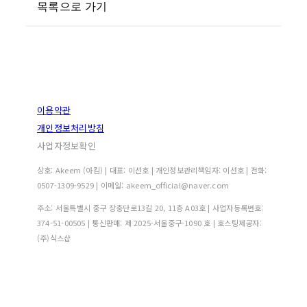
목록으로 가기
이용약관
개인정보처리방침
사업자정보확인
상호: Akeem (아킴) | 대표: 이선호 | 개인정보관리책임자: 이선호 | 전화:
0507-1309-9529 | 이메일: akeem_official@naver.com
주소: 서울특별시 중구 장충단로13길 20, 11층 A03호 | 사업자등록번호:
374-51-00505
| 통신판매:
제 2025-서울중구-1090 호
| 호스팅제공자:
(주)식스샵