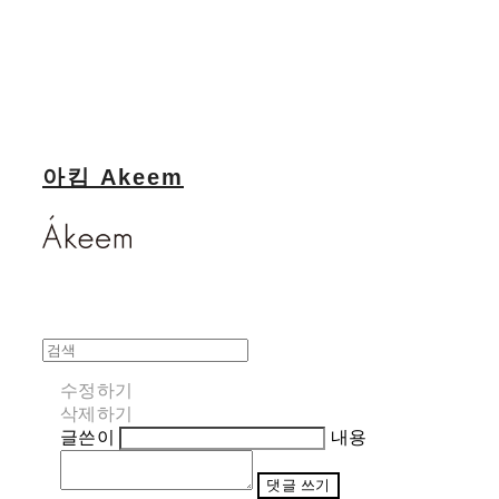
아킴 Akeem
수정하기
삭제하기
글쓴이
내용
댓글 쓰기