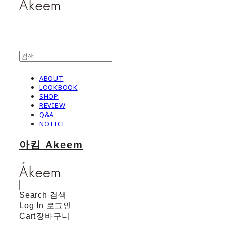
ABOUT
LOOKBOOK
SHOP
REVIEW
Q&A
NOTICE
아킴 Akeem
Search
검색
Log In
로그인
Cart
장바구니