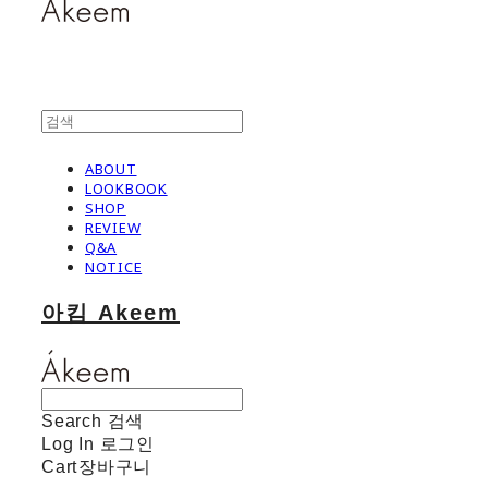
ABOUT
LOOKBOOK
SHOP
REVIEW
Q&A
NOTICE
아킴 Akeem
Search
검색
Log In
로그인
Cart
장바구니