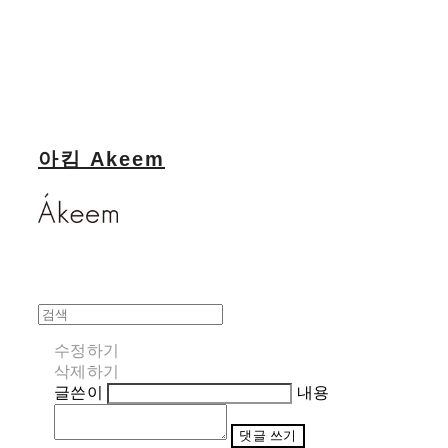
아킴 Akeem
수정하기
삭제하기
글쓴이
내용
댓글 쓰기