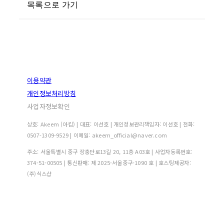
목록으로 가기
이용약관
개인정보처리방침
사업자정보확인
상호: Akeem (아킴) | 대표: 이선호 | 개인정보관리책임자: 이선호 | 전화:
0507-1309-9529 | 이메일: akeem_official@naver.com
주소: 서울특별시 중구 장충단로13길 20, 11층 A03호 | 사업자등록번호:
374-51-00505
| 통신판매:
제 2025-서울중구-1090 호
| 호스팅제공자:
(주)식스샵