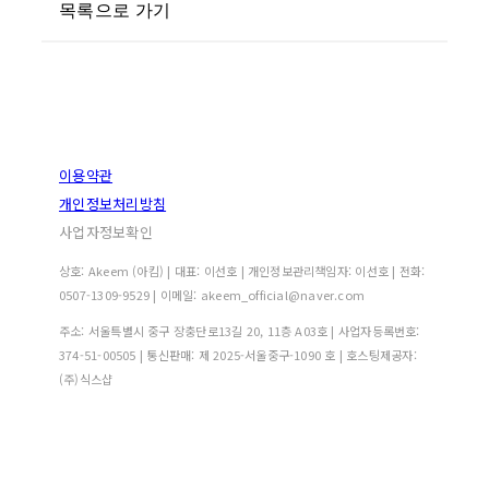
목록으로 가기
이용약관
개인정보처리방침
사업자정보확인
상호: Akeem (아킴) | 대표: 이선호 | 개인정보관리책임자: 이선호 | 전화:
0507-1309-9529 | 이메일: akeem_official@naver.com
주소: 서울특별시 중구 장충단로13길 20, 11층 A03호 | 사업자등록번호:
374-51-00505
| 통신판매:
제 2025-서울중구-1090 호
| 호스팅제공자:
(주)식스샵