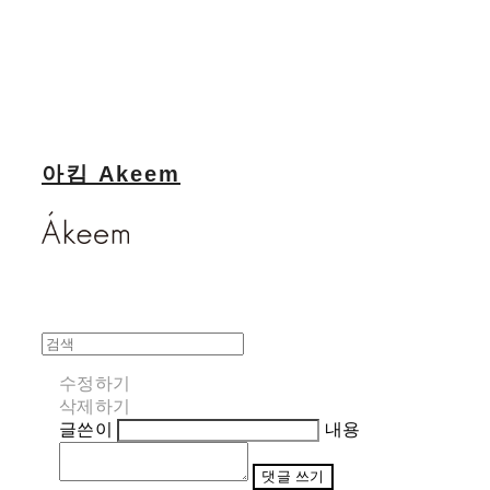
아킴 Akeem
수정하기
삭제하기
글쓴이
내용
댓글 쓰기