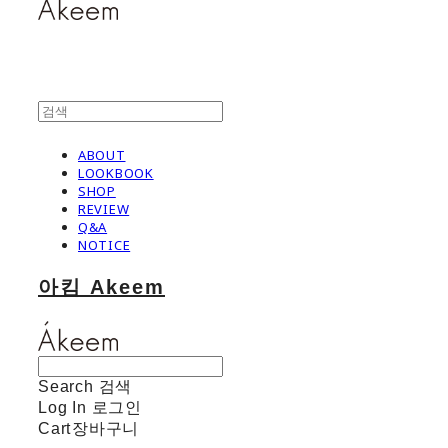
ABOUT
LOOKBOOK
SHOP
REVIEW
Q&A
NOTICE
아킴 Akeem
Search
검색
Log In
로그인
Cart
장바구니