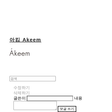
아킴 Akeem
수정하기
삭제하기
글쓴이
내용
댓글 쓰기