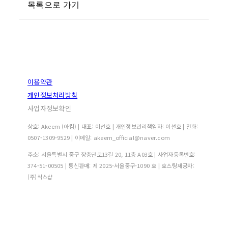
목록으로 가기
이용약관
개인정보처리방침
사업자정보확인
상호: Akeem (아킴) | 대표: 이선호 | 개인정보관리책임자: 이선호 | 전화:
0507-1309-9529 | 이메일: akeem_official@naver.com
주소: 서울특별시 중구 장충단로13길 20, 11층 A03호 | 사업자등록번호:
374-51-00505
| 통신판매:
제 2025-서울중구-1090 호
| 호스팅제공자:
(주)식스샵