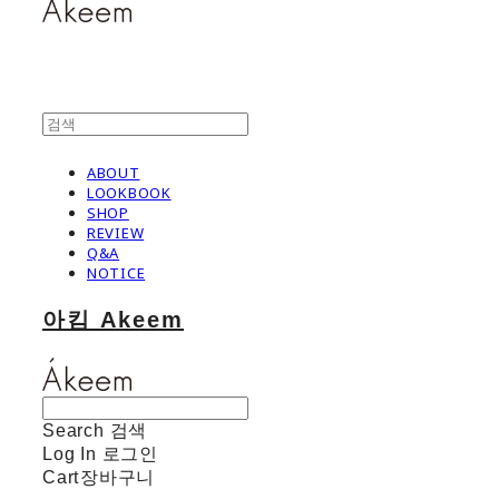
ABOUT
LOOKBOOK
SHOP
REVIEW
Q&A
NOTICE
아킴 Akeem
Search
검색
Log In
로그인
Cart
장바구니