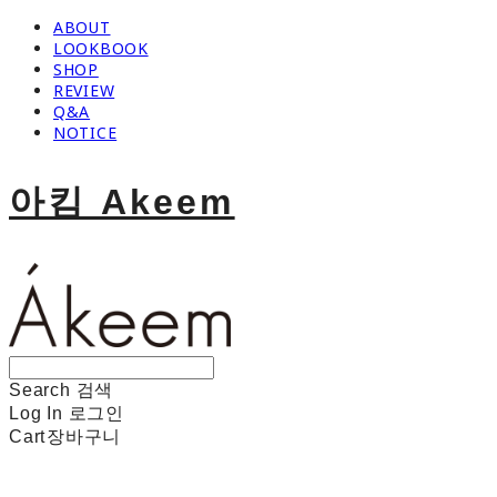
ABOUT
LOOKBOOK
SHOP
REVIEW
Q&A
NOTICE
아킴 Akeem
Search
검색
Log In
로그인
Cart
장바구니