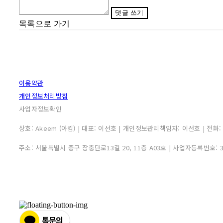
댓글 쓰기
목록으로 가기
이용약관
개인정보처리방침
사업자정보확인
상호: Akeem (아킴) | 대표: 이선호 | 개인정보관리책임자: 이선호 | 전화: 0507
주소: 서울특별시 중구 장충단로13길 20, 11층 A03호 | 사업자등록번호: