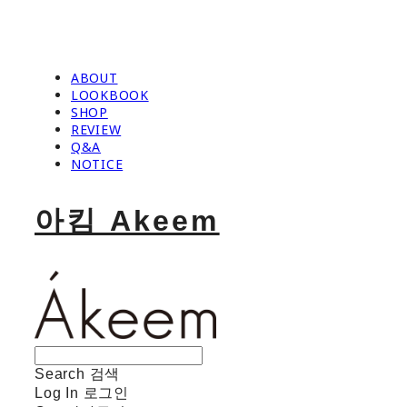
ABOUT
LOOKBOOK
SHOP
REVIEW
Q&A
NOTICE
아킴 Akeem
Search
검색
Log In
로그인