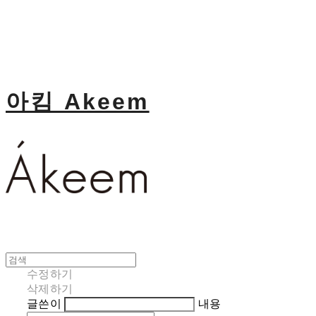
아킴 Akeem
수정하기
삭제하기
글쓴이
내용