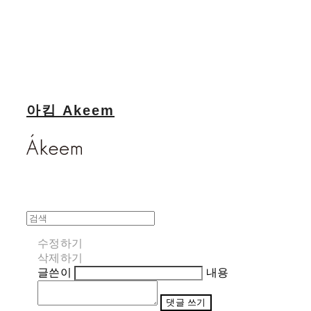
아킴 Akeem
수정하기
삭제하기
글쓴이
내용
댓글 쓰기