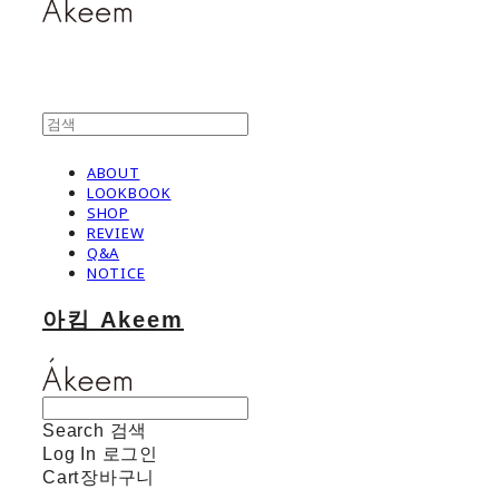
ABOUT
LOOKBOOK
SHOP
REVIEW
Q&A
NOTICE
아킴 Akeem
Search
검색
Log In
로그인
Cart
장바구니