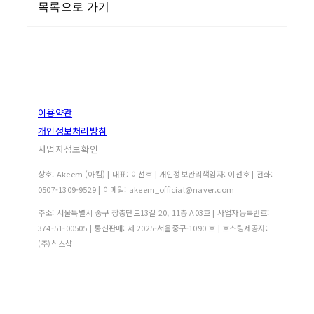
목록으로 가기
이용약관
개인정보처리방침
사업자정보확인
상호: Akeem (아킴) | 대표: 이선호 | 개인정보관리책임자: 이선호 | 전화:
0507-1309-9529 | 이메일: akeem_official@naver.com
주소: 서울특별시 중구 장충단로13길 20, 11층 A03호 | 사업자등록번호:
374-51-00505
| 통신판매:
제 2025-서울중구-1090 호
| 호스팅제공자:
(주)식스샵