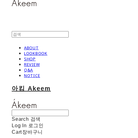
ABOUT
LOOKBOOK
SHOP
REVIEW
Q&A
NOTICE
아킴 Akeem
Search
검색
Log In
로그인
Cart
장바구니