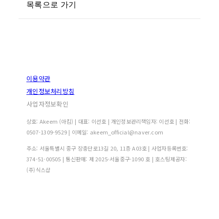
목록으로 가기
이용약관
개인정보처리방침
사업자정보확인
상호: Akeem (아킴) | 대표: 이선호 | 개인정보관리책임자: 이선호 | 전화:
0507-1309-9529 | 이메일: akeem_official@naver.com
주소: 서울특별시 중구 장충단로13길 20, 11층 A03호 | 사업자등록번호:
374-51-00505
| 통신판매:
제 2025-서울중구-1090 호
| 호스팅제공자:
(주)식스샵