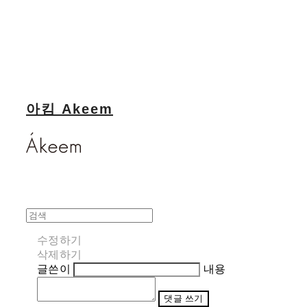
아킴 Akeem
수정하기
삭제하기
글쓴이
내용
댓글 쓰기