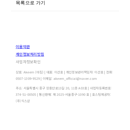
목록으로 가기
이용약관
개인정보처리방침
사업자정보확인
상호: Akeem (아킴) | 대표: 이선호 | 개인정보관리책임자: 이선호 | 전화:
0507-1309-9529 | 이메일: akeem_official@naver.com
주소: 서울특별시 중구 장충단로13길 20, 11층 A03호 | 사업자등록번호:
374-51-00505
| 통신판매:
제 2025-서울중구-1090 호
| 호스팅제공자:
(주)식스샵