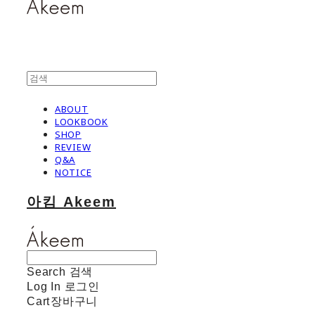
ABOUT
LOOKBOOK
SHOP
REVIEW
Q&A
NOTICE
아킴 Akeem
Search
검색
Log In
로그인
Cart
장바구니