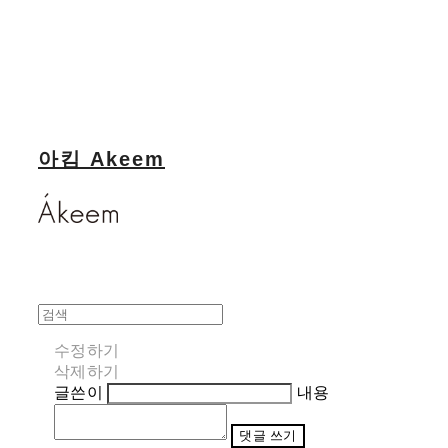
아킴 Akeem
수정하기
삭제하기
글쓴이
내용
댓글 쓰기